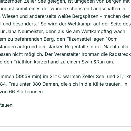
litzernden Zeller See gelegen, ist umgeben von Bergen mit
nd ist somit eines der wunderschönsten Landschaften in
nen Wiesen und andererseits weiße Bergspitzen – machen den
 und besonders.“ So wird der Wettkampf auf der Seite des
für Jana Neumeister, denn als sie am Wettkampftag wach
dem zu befahrenden Berg, den Filzensattel lagen 10cm
tanden aufgrund der starken Regenfälle in der Nacht unter
ssen nicht möglich. Der Veranstalter Ironman die Radstrec
te den Triathlon kurzerhand zu einem Swim&Run um.
wimmen (39:58 min) im 21° C warmen Zeller See und 21,1 k
84. Frau unter 380 Damen, die sich in die Kälte trauten. In
 von 66 Starterinnen.
tauen!