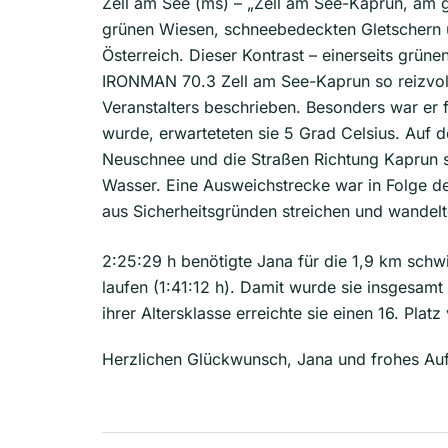
Zell am See (ms) – „Zell am See-Kaprun, am g
grünen Wiesen, schneebedeckten Gletschern u
Österreich. Dieser Kontrast – einerseits grü
IRONMAN 70.3 Zell am See-Kaprun so reizvoll
Veranstalters beschrieben. Bes
onders war er 
wurde, erwarteteten sie 5 Grad Celsius. Auf 
Neuschnee und die Straßen Richtung Kaprun s
Wasser. Eine Ausweichstrecke war in Folge de
aus Sicherheitsgründen streichen und wandel
2:25:29 h benötigte Jana für die 1,9 km sch
laufen (1:41:12 h). Damit wurde sie insgesamt 
ihrer Altersklasse erreichte sie einen 16. Platz
Herzlichen Glückwunsch, Jana und frohes Auf