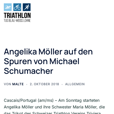
Zum
Inhalt
springen
Angelika Möller auf den
Spuren von Michael
Schumacher
VON
MALTE
2. OKTOBER 2018
ALLGEMEIN
Cascais/Portugal (am/ms) – Am Sonntag starteten
Angelika Möller und ihre Schwester Maria Möller, die
das Trikot des Schweizer Triathlon Vereins Triviera