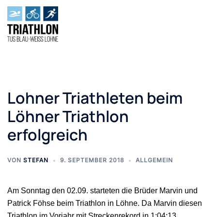
Zum
Inhalt
springen
Lohner Triathleten beim
Löhner Triathlon
erfolgreich
VON
STEFAN
9. SEPTEMBER 2018
ALLGEMEIN
Am Sonntag den 02.09. starteten die Brüder Marvin und
Patrick Föhse beim Triathlon in Löhne. Da Marvin diesen
Triathlon im Vorjahr mit Streckenrekord in 1:04:13