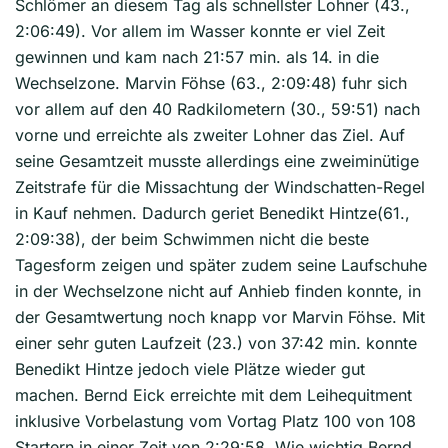
Schlömer an diesem Tag als schnellster Lohner (43.,
2:06:49). Vor allem im Wasser konnte er viel Zeit
gewinnen und kam nach 21:57 min. als 14. in die
Wechselzone. Marvin Föhse (63., 2:09:48) fuhr sich
vor allem auf den 40 Radkilometern (30., 59:51) nach
vorne und erreichte als zweiter Lohner das Ziel. Auf
seine Gesamtzeit musste allerdings eine zweiminütige
Zeitstrafe für die Missachtung der Windschatten-Regel
in Kauf nehmen. Dadurch geriet Benedikt Hintze(61.,
2:09:38), der beim Schwimmen nicht die beste
Tagesform zeigen und später zudem seine Laufschuhe
in der Wechselzone nicht auf Anhieb finden konnte, in
der Gesamtwertung noch knapp vor Marvin Föhse. Mit
einer sehr guten Laufzeit (23.) von 37:42 min. konnte
Benedikt Hintze jedoch viele Plätze wieder gut
machen. Bernd Eick erreichte mit dem Leihequitment
inklusive Vorbelastung vom Vortag Platz 100 von 108
Startern in einer Zeit von 2:29:58. Wie wichtig Bernd