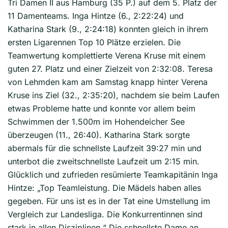
Tri Damen II aus Hamburg (35 P.) auf dem 5. Platz der
11 Damenteams. Inga Hintze (6., 2:22:24) und
Katharina Stark (9., 2:24:18) konnten gleich in ihrem
ersten Ligarennen Top 10 Plätze erzielen. Die
Teamwertung komplettierte Verena Kruse mit einem
guten 27. Platz und einer Zielzeit von 2:32:08. Teresa
von Lehmden kam am Samstag knapp hinter Verena
Kruse ins Ziel (32., 2:35:20), nachdem sie beim Laufen
etwas Probleme hatte und konnte vor allem beim
Schwimmen der 1.500m im Hohendeicher See
überzeugen (11., 26:40). Katharina Stark sorgte
abermals für die schnellste Laufzeit 39:27 min und
unterbot die zweitschnellste Laufzeit um 2:15 min.
Glücklich und zufrieden resümierte Teamkapitänin Inga
Hintze: „Top Teamleistung. Die Mädels haben alles
gegeben. Für uns ist es in der Tat eine Umstellung im
Vergleich zur Landesliga. Die Konkurrentinnen sind
stark in allen Disziplinen.“ Die schnellste Dame an